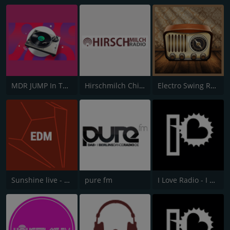
MDR JUMP In The Mix Channel
Hirschmilch Chillout
Electro Swing Radio
Sunshine live - EDM
pure fm
I Love Radio - I Love to Dance