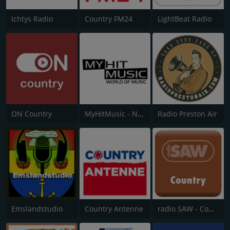
Ichtys Radio
Country FM24
LightBeat Radio
ON Country
MyHitMusic - Nashville
Radio Preston Air
Emslandstudio
Country Antenne
radio SAW - Country