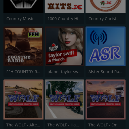
Country Music Germany
1000 Country Hits
Country Christmas
FFH COUNTRY RADIO
planet taylor swift & friends
Alster Sound Radio
The WOLF - Altes Land
The WOLF - Hamburg
The WOLF - Emsland