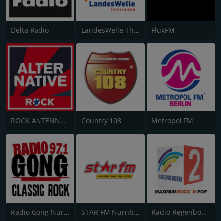
Delta Radio
LandesWelle Thüringen
FluxFM
ROCK ANTENNE Alternative
Country 108
Metropol FM
Radio Gong Nürnberg
STAR FM Nürnberg
Radio Regenbogen 2