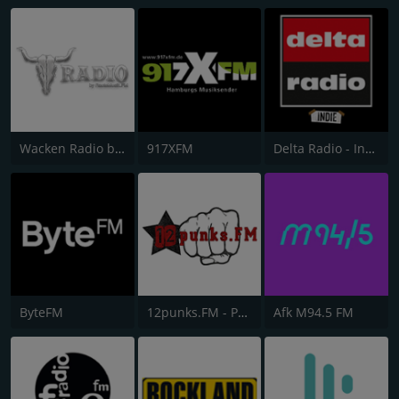
Wacken Radio by RauteMusik.FM
917XFM
Delta Radio - Indie
ByteFM
12punks.FM - Punk Rock Radio
Afk M94.5 FM