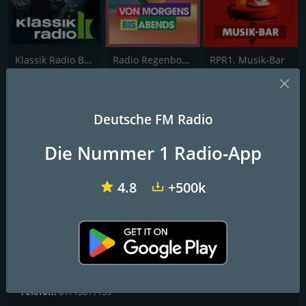
Klassik Radio Bar Jazz
Radio Regenbogen Von Morgens bis Abends
RPR1. Musik-Bar
1000 Smooth HIts
Deutsche FM Radio
The Global Groove.
Die Nummer 1 Radio-App
The Global Groove.
4.8
+500k
FM-Frequenzen
Konstanz
: web
Kontakte
Website:
https://1000smoothhits.de/
Telefon:
01713611159