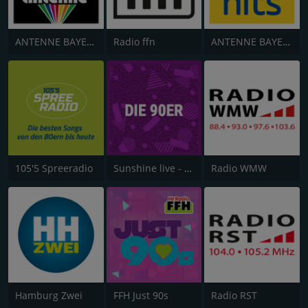
ANTENNE BAYERN Oldies but Goldies
Radio ffn
ANTENNE BAYERN 90er Hits
105'5 Spreeradio
Sunshine live - Die 90er
Radio WMW
Hamburg Zwei
FFH Just 90s
Radio RST