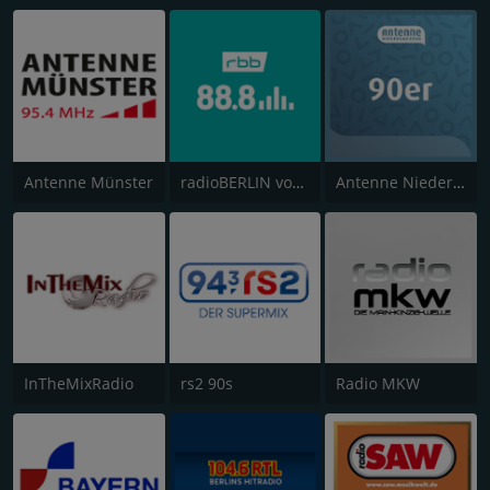
Antenne Münster
radioBERLIN vom rbb
Antenne Niedersachsen 90er
InTheMixRadio
rs2 90s
Radio MKW