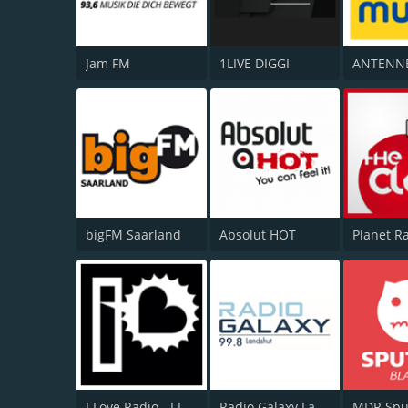
Jam FM
1LIVE DIGGI
bigFM Saarland
Absolut HOT
I Love Radio - I Love the Battle
Radio Galaxy Landshut