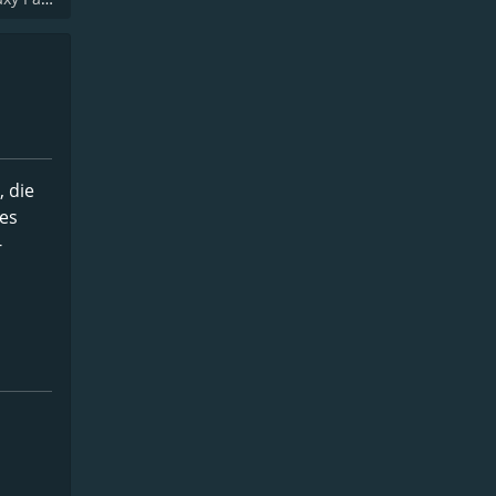
, die
des
-