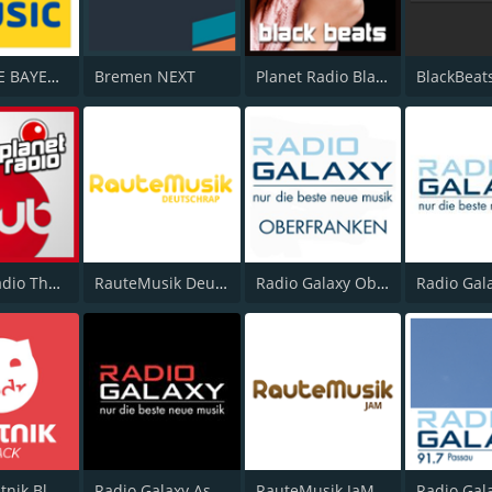
ANTENNE BAYERN Black Beatz
Bremen NEXT
Planet Radio Black Beats
BlackBeat
Planet Radio The Club
RauteMusik DeutschRap
Radio Galaxy Oberfranken
MDR Sputnik Black
Radio Galaxy Aschaffenburg
RauteMusik JaM