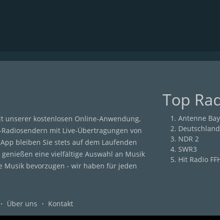
Top Ra
Antenne Bay
it unserer kostenlosen Online-Anwendung,
Deutschland
-Radiosendern mit Live-Übertragungen von
NDR 2
r App bleiben Sie stets auf dem Laufenden
SWR3
 genießen eine vielfältige Auswahl an Musik
Hit Radio FF
he Musik bevorzugen - wir haben für jeden
・
Über uns
・
Kontakt