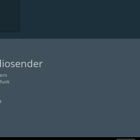
diosender
ern
funk
H