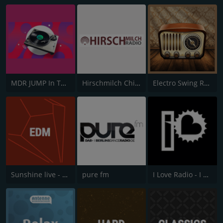
MDR JUMP In The Mix Channel
Hirschmilch Chillout
Electro Swing Radio
Sunshine live - EDM
pure fm
I Love Radio - I Love to Dance