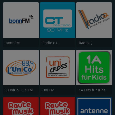
bonnFM
Radio c.t.
Radio Q
L'UniCo 89.4 FM
Uni FM
1A Hits für Kids