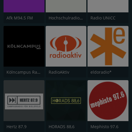
Afk M94.5 FM
Hochschulradio Aachen
Radio UNiCC
Kölncampus Radio
RadioAktiv
eldoradio*
Hertz 87.9
HORADS 88,6
Mephisto 97.6