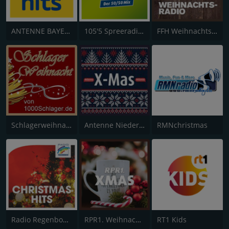
ANTENNE BAYERN Weihnachts Hits
105'5 Spreeradio Weihnachtsradio
FFH Weihnachtsradio
Schlagerweihnacht
Antenne Niedersachsen X-Mas
RMNchristmas
Radio Regenbogen - Christmas Hits
RPR1. Weihnachtslieder
RT1 Kids