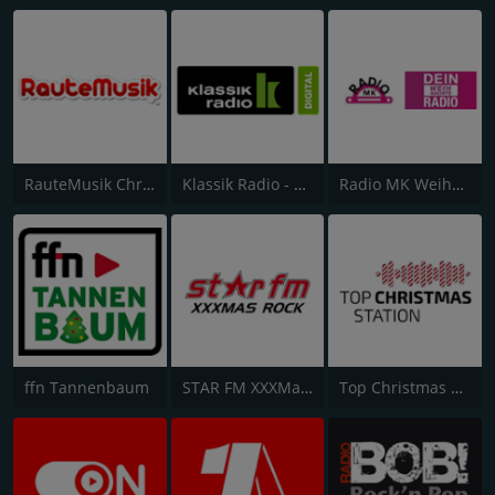
RauteMusik Christmas
Klassik Radio - Christmas
Radio MK Weihnachts
ffn Tannenbaum
STAR FM XXXMas Rock
Top Christmas Station