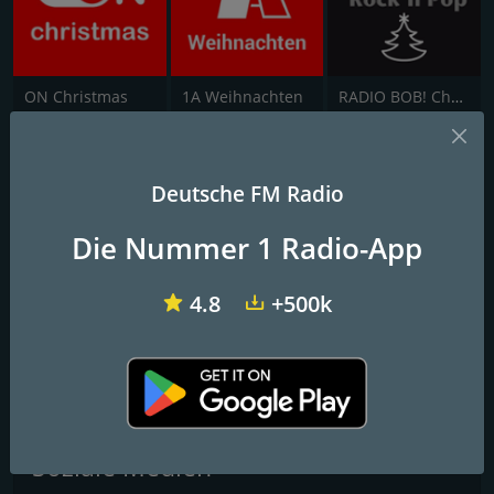
ON Christmas
1A Weihnachten
RADIO BOB! Christmas Rock
Hitradio Buxtehude
Deutsche FM Radio
Christmas
Die Nummer 1 Radio-App
FM-Frequenzen
4.8
+500k
Stuttgart
: Online
Kontakte
Website:
http://hitradio-buxtehude.de/
Soziale Medien