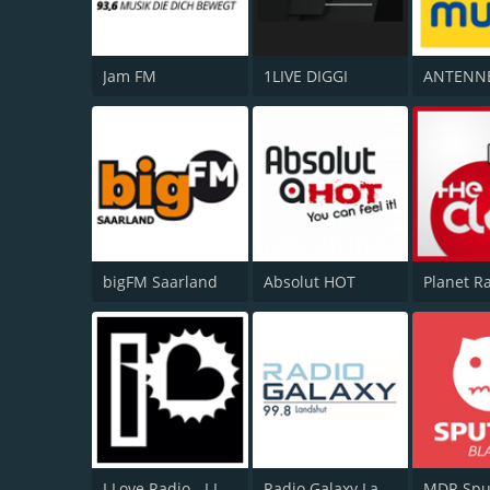
Jam FM
1LIVE DIGGI
bigFM Saarland
Absolut HOT
I Love Radio - I Love the Battle
Radio Galaxy Landshut