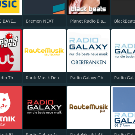
ANTENNE BAYERN Black Beatz
Bremen NEXT
Planet Radio Black Beats
BlackBeat
Planet Radio The Club
RauteMusik DeutschRap
Radio Galaxy Oberfranken
MDR Sputnik Black
Radio Galaxy Aschaffenburg
RauteMusik JaM