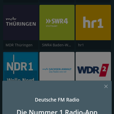
MDR Thüringen
SWR4 Baden-Württemberg
hr1
NDR 1 Welle Nord
MDR Sachsen-Anhalt
WDR 2 Rhein und Ruhr
Deutsche FM Radio
Die Nummer 1 Radio-App