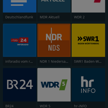
Deutschlandfunk
MDR Aktuell
WDR 2
inforadio vom rbb
NDR 1 Niedersachsen
SWR1 Baden-Württemberg
BR24
WDR 5
hr-iNFO