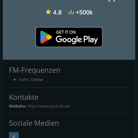
4.8
+500k
NRJ Energy Relax
RPR1. Chilloutzone
RPR1. Entspannung pur
MDR Sputnik Insomnia
FM-Frequenzen
Halle
: Online
Kontakte
Website:
http://www.sputnik.de/
Soziale Medien