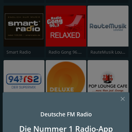
Smart Radio
Radio Gong 96.3 - Relaxed
RauteMusik Lounge
rs2 Relax
Deluxe Lounge Radio
Pop Lounge Cafe
Deutsche FM Radio
Die Nummer 1 Radio-App