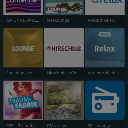
ANTENNE BAYERN Chillout
FFH Lounge
Absolut Relax
Sunshine live - Lounge
Hirschmilch Chillout
Antenne Niedersachsen Relax
RPR1. Traumfabrik
RMNrelax
SR 1 Lounge