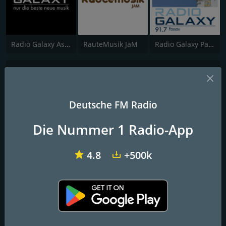
Radio Galaxy Aschaffenburg
RauteMusik JaM
Radio Galaxy Passau
MyHitMusic - 8BEATZ
Deutschrap
Deutsche FM Radio
Deutschrap und Hip-Hop
Die Nummer 1 Radio-App
Deutschrap und Hip-Hop made in Germany
4.8
+500k
FM-Frequenzen
Hanover
: Online
Kontakte
Website:
https://myhitmusic.de/