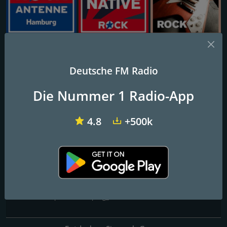
ROCK ANTENNE Hamburg
ROCK ANTENNE Alternative
FFH Rock
Deutsche FM Radio
Prog Rock
Die Nummer 1 Radio-App
Crossover Prog Heavy Prog Neo-Prog Progressive Metal
Psychedelic/Space Rock Symphonic Prog u.v.m.
4.8
+500k
FM-Frequenzen
Frankfurt am Main
: Online
Kontakte
Website:
https://laut.fm/prog_rock