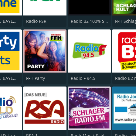
ANTENNE BAYERN Schlagersahne
Radio PSR
Radio B2 100% SchlagerMIXX
FFH Schla
ANTENNE BAYERN Party Hits
FFH Party
Radio F 94.5
Radio B2 
Radio GOLD | real classics
RSA 1
RauteMusik Schlager