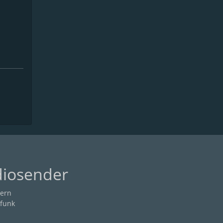
diosender
ern
funk