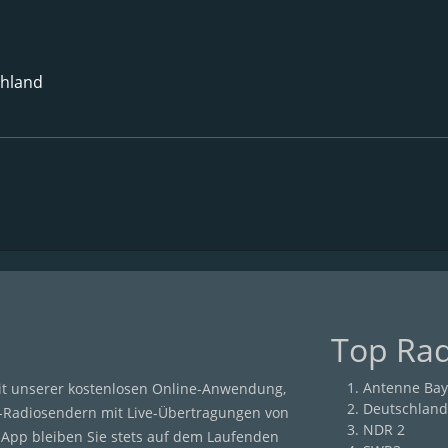
chland
Top Ra
Antenne Bay
it unserer kostenlosen Online-Anwendung,
Deutschland
-Radiosendern mit Live-Übertragungen von
NDR 2
r App bleiben Sie stets auf dem Laufenden