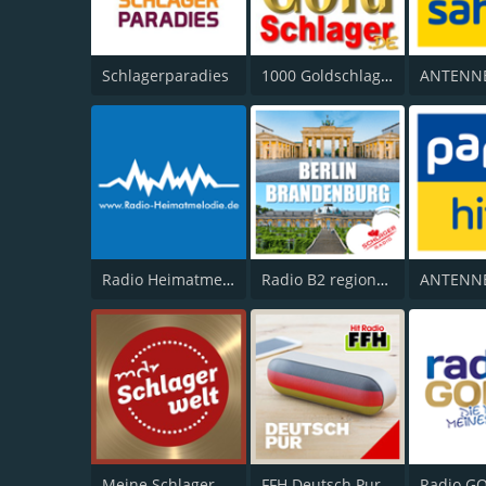
Schlagerparadies
1000 Goldschlager
Radio Heimatmelodie
Radio B2 regional Berlin-Brandenburg 106.0 FM
Meine Schlagerwelt
FFH Deutsch Pur