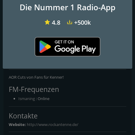
Die Nummer 1 Radio-App
4.8
+500k
Antenne Niedersachsen 80er
Radio SAW - 80er
Classic Rock Radio
ROCK ANTENNE Classic
Perlen
AOR Cuts von Fans für Kenner!
FM-Frequenzen
Ismaning
: Online
Kontakte
Website:
http://www.rockantenne.de/