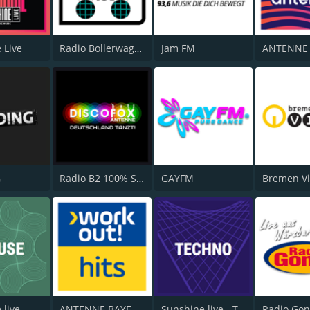
 Live
Radio Bollerwagen
Jam FM
G
Radio B2 100% SchlagerMIXX
GAYFM
Bremen Vi
Sunshine live - House
ANTENNE BAYERN Workout Hits
Sunshine live - Techno