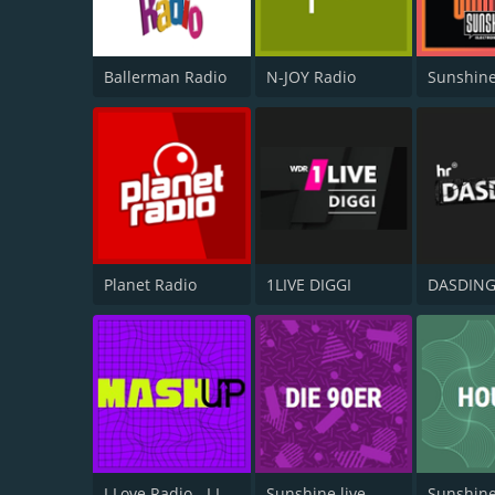
Ballerman Radio
N-JOY Radio
Sunshine
Planet Radio
1LIVE DIGGI
DASDIN
I Love Radio - I Love Mashup
Sunshine live - Die 90er