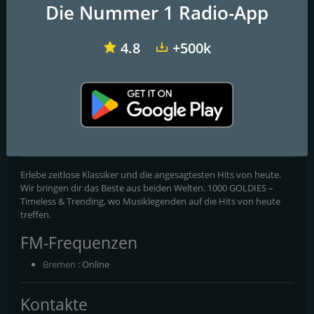
Die Nummer 1 Radio-App
4.8
+500k
N-JOY Radio
Bayern 3
ANTENNE BAYERN 80er Kulthits
1000 GOLDIES
Ultimate Hit Collection
Erlebe zeitlose Klassiker und die angesagtesten Hits von heute.
Wir bringen dir das Beste aus beiden Welten. 1000 GOLDIES –
Timeless & Trending, wo Musiklegenden auf die Hits von heute
treffen.
FM-Frequenzen
Bremen
: Online
Kontakte