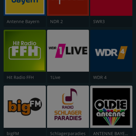
Antenne Bayern
NDR 2
SWR3
Hit Radio FFH
1Live
WDR 4
bigFM
Schlagerparadies
ANTENNE BAYERN Oldies but Goldies