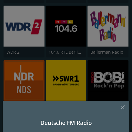
WDR 2
104.6 RTL Berlins Hitradio
Ballerman Radio
NDR 1 Niedersachsen
SWR1 Baden-Württemberg
RADIO BOB!
Deutsche FM Radio