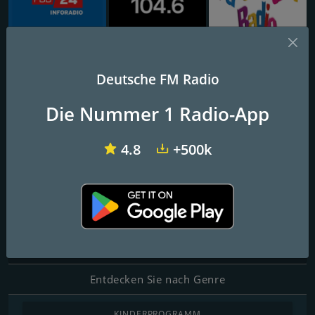
inforadio vom rbb
104.6 RTL Berlins Hitradio
Ballerman Radio
Deutsche FM Radio
1000 Radiohits
Die Nummer 1 Radio-App
4.8
+500k
FM-Frequenzen
Konstanz
Kontakte
Website:
https://1000radiohits.de/
Entdecken Sie nach Genre
KINDERPROGRAMM