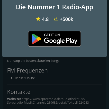
Die Nummer 1 Radio-App
4.8
+500k
inforadio vom rbb
104.6 RTL Berlins Hitradio
Ballerman Radio
105'5 Spreeradio Aktuell
Die besten aktuellen Songs.
Nonstop die besten aktuellen Songs.
FM-Frequenzen
Berlin
: Online
Kontakte
Website:
https://www.spreeradio.de/audiothek/1055-
Spreeradio-MusikChannels-289682/detail/Aktuell-224283