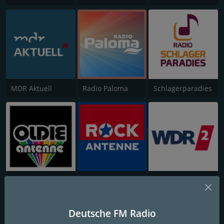
MDR Aktuell
Radio Paloma
Schlagerparadies
ANTENNE BAYERN Oldies but Goldies
ROCK ANTENNE
WDR 2
Deutsche FM Radio