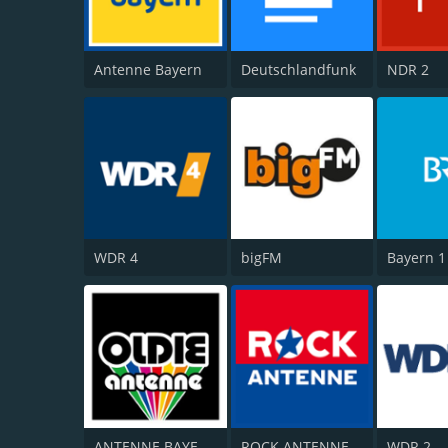
Antenne Bayern
Deutschlandfunk
NDR 2
WDR 4
bigFM
Bayern 1
ANTENNE BAYERN Oldies but Goldies
ROCK ANTENNE
WDR 2