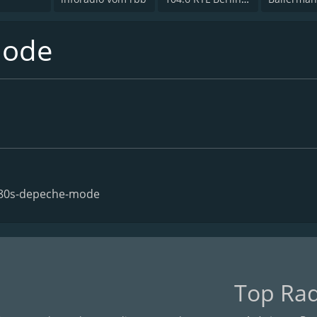
Mode
s80s-depeche-mode
Top Ra