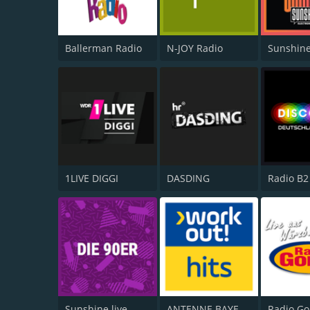
Ballerman Radio
N-JOY Radio
Sunshine
1LIVE DIGGI
DASDING
Sunshine live - Die 90er
ANTENNE BAYERN Workout Hits