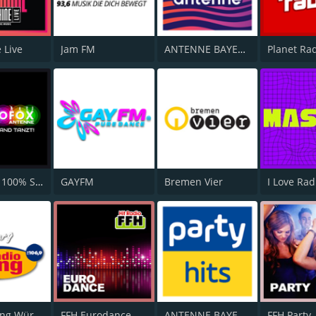
 Live
Jam FM
ANTENNE BAYERN Chillout
Planet Ra
Radio B2 100% SchlagerMIXX
GAYFM
Bremen Vier
Radio Gong Würzburg
FFH Eurodance
ANTENNE BAYERN Party Hits
FFH Party