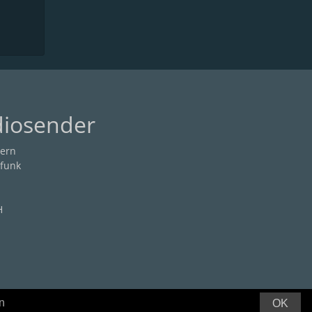
diosender
ern
funk
H
n
OK