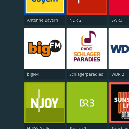
Antenne Bayern
NDR 2
SWR3
bigFM
Schlagerparadies
WDR 2
N-JOY Radio
Bayern 3
Sunshine