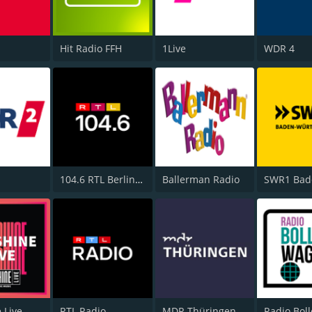
Hit Radio FFH
1Live
WDR 4
104.6 RTL Berlins Hitradio
Ballerman Radio
 Live
RTL Radio
MDR Thüringen