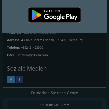
FM-Frequenzen
Berlin
Kontakte
Website:
https://www.rtlradio.de/
Adresse:
43, blvd. Pierre Frieden, L-1543 Luxemburg
Telefon:
+352421423500
E-Mail:
rtlradio@clt-ufa.com
Soziale Medien
Entdecken Sie nach Genre
KINDERPROGRAMM