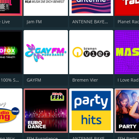
 Live
Jam FM
ANTENNE BAYERN Chillout
Planet Ra
Radio B2 100% SchlagerMIXX
GAYFM
Bremen Vier
Radio Gong Würzburg
FFH Eurodance
ANTENNE BAYERN Party Hits
FFH Party