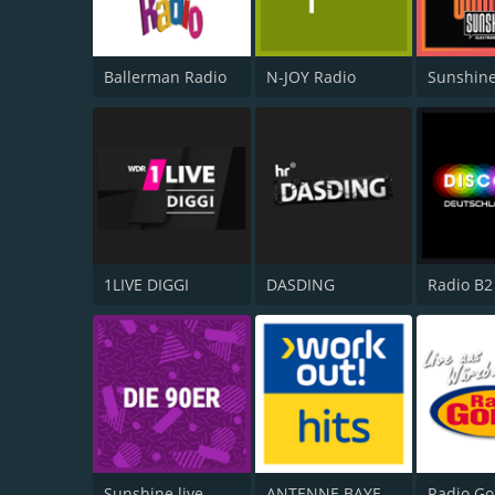
Ballerman Radio
N-JOY Radio
Sunshine
1LIVE DIGGI
DASDING
Sunshine live - Die 90er
ANTENNE BAYERN Workout Hits