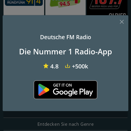
Berliner Rundfunk 91.4
Radio F 94.5
Die Neue 107.7 Oldies
Deutsche FM Radio
BB RADIO Oldies
Die Nummer 1 Radio-App
Voll die Vielfalt
4.8
+500k
FM-Frequenzen
Potsdam
: Online
Kontakte
Website:
http://www.bbradio.de/radio/index.html
Entdecken Sie nach Genre