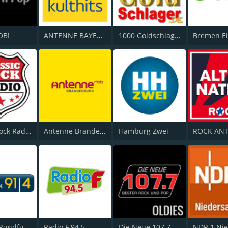
OB!
ANTENNE BAYERN 80er Kulthits
1000 Goldschlager
Bremen E
Classic Rock Radio
Antenne Brandenburg vom rbb
Hamburg Zwei
Berliner Rundfunk 91.4
Radio F 94.5
Die Neue 107.7 Oldies