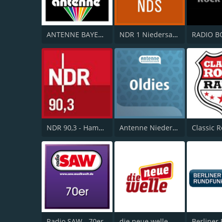
ANTENNE BAYERN Oldies but Goldies
NDR 1 Niedersachsen
RADIO B
NDR 90,3 - Hamburg
Antenne Niedersachsen Oldies
Radio SAW - 70er
die neue welle