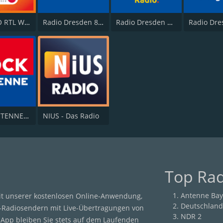
HITRADIO RTL Weihnachtsradio
Radio Dresden 80er
Radio Dresden Weihnachtsradio
ROCK ANTENNE Deutschland
NIUS - Das Radio
Top Ra
Antenne Bay
it unserer kostenlosen Online-Anwendung,
Deutschland
-Radiosendern mit Live-Übertragungen von
NDR 2
r App bleiben Sie stets auf dem Laufenden