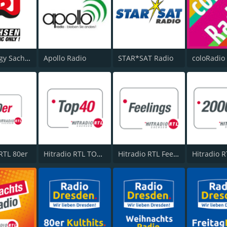
NRJ Energy Sachsen
Apollo Radio
STAR*SAT Radio
coloRadio
 RTL 80er
Hitradio RTL TOP40
Hitradio RTL Feelings