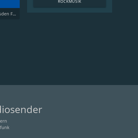
ROCKMUSIK
Radio Dresden FreitagNacht
diosender
ern
funk