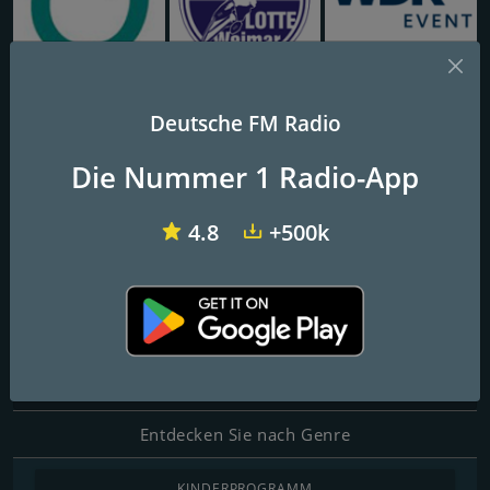
Oldenburg Eins FM
Radio Lotte
WDR Event
Deutsche FM Radio
coloRadio
Die Nummer 1 Radio-App
4.8
+500k
FM-Frequenzen
Dresden
: 98.4 FM
Kontakte
Website:
http://www.coloradio.org
Entdecken Sie nach Genre
KINDERPROGRAMM