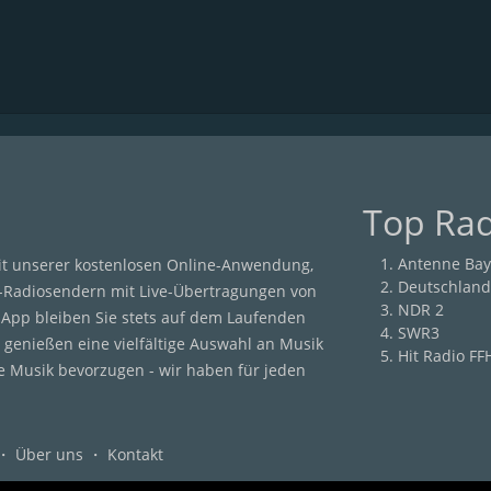
Top Ra
Antenne Bay
it unserer kostenlosen Online-Anwendung,
Deutschland
-Radiosendern mit Live-Übertragungen von
NDR 2
r App bleiben Sie stets auf dem Laufenden
SWR3
 genießen eine vielfältige Auswahl an Musik
Hit Radio FF
he Musik bevorzugen - wir haben für jeden
・
Über uns
・
Kontakt