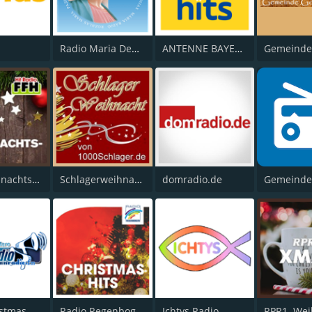
Radio Maria Deutschland
ANTENNE BAYERN Weihnachts Hits
FFH Weihnachtsradio
Schlagerweihnacht
domradio.de
stmas
Radio Regenbogen - Christmas Hits
Ichtys Radio