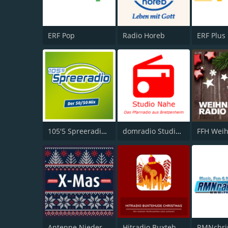
ERF Pop
Radio Horeb
ERF Plus
105'5 Spreeradio Weihnachtsradio
domradio Studio Nahe
Antenne Niedersachsen X-Mas
Hitradio Buxtehude Christmas
RMNchri