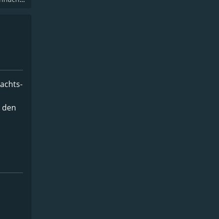
achts-
e den