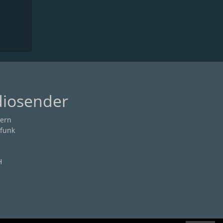
diosender
ern
funk
H