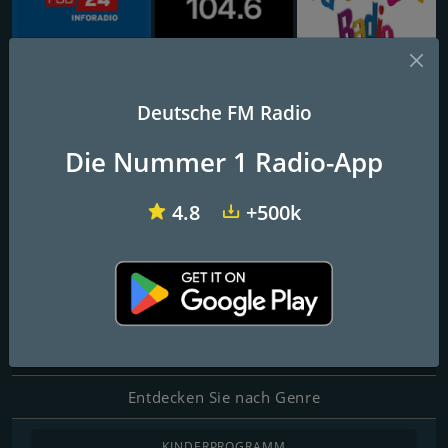
inforadio vom rbb
104.6 RTL Berlins Hitradio
Ballerman Radio
Deutsche FM Radio
Blues Rock Cafe
Die Nummer 1 Radio-App
4.8
+500k
FM-Frequenzen
Hamburg
: Online
Kontakte
Website:
https://laut.fm/bluesrockcafe
Entdecken Sie nach Genre
KINDERPROGRAMM