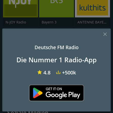
N-JOY Radio
Bayern 3
ANTENNE BAYERN 80er Kulthits
Bremen Six
Deutsche FM Radio
Die beste Musik aller Zeiten.
Die Nummer 1 Radio-App
FM-Frequenzen
Bremen
: Online
4.8
+500k
Kontakte
Website:
https://bremen-six.de
E-Mail:
Mail@bremen-six.de
Soziale Medien