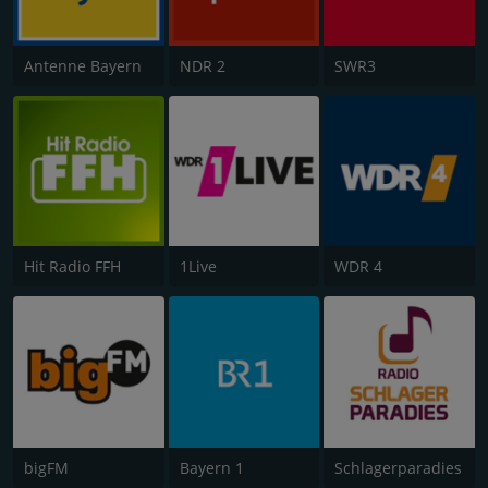
Antenne Bayern
NDR 2
SWR3
Hit Radio FFH
1Live
WDR 4
bigFM
Bayern 1
Schlagerparadies