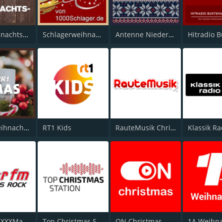
FFH Weihnachtsradio
Schlagerweihnacht
Antenne Niedersachsen X-Mas
RPR1. Weihnachtslieder
RT1 Kids
RauteMusik Christmas
STAR FM XXXMas Rock
Top Christmas Station
ON Christmas
1A Weihn