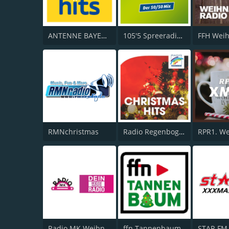
ANTENNE BAYERN Weihnachts Hits
105'5 Spreeradio Weihnachtsradio
RMNchristmas
Radio Regenbogen - Christmas Hits
Radio MK Weihnachts
ffn Tannenbaum