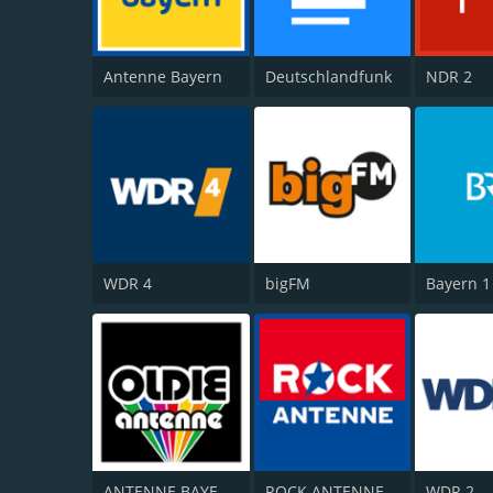
Antenne Bayern
Deutschlandfunk
NDR 2
WDR 4
bigFM
Bayern 1
ANTENNE BAYERN Oldies but Goldies
ROCK ANTENNE
WDR 2