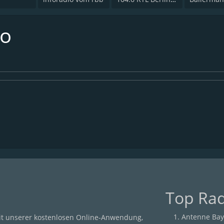
io
Top Ra
Antenne Bay
it unserer kostenlosen Online-Anwendung,