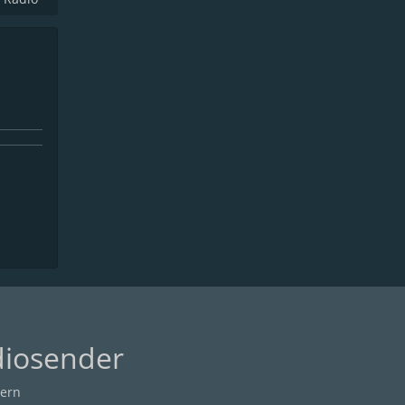
diosender
ern