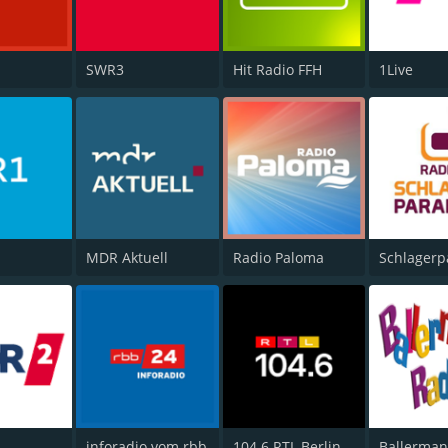
SWR3
Hit Radio FFH
1Live
MDR Aktuell
Radio Paloma
Schlagerp
inforadio vom rbb
104.6 RTL Berlins Hitradio
Ballerman