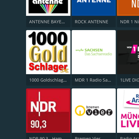
ANTENNE BAYERN Oldies but Goldies
ROCK ANTENNE
1000 Goldschlager
MDR 1 Radio Sachsen
1LIVE DI
NDR 90,3 - Hamburg
Bremen Vier
Radio Ar