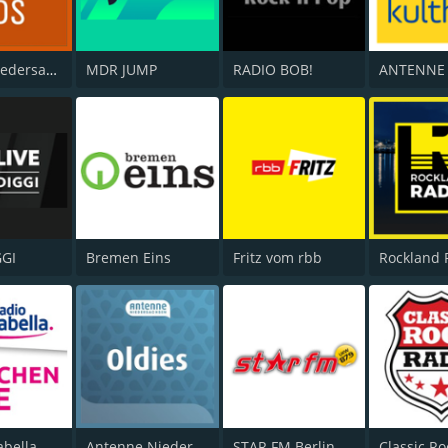
NDR 1 Niedersachsen
MDR JUMP
RADIO BOB!
GGI
Bremen Eins
Fritz vom rbb
Rockland 
abella
Antenne Niedersachsen Oldies
STAR FM Berlin