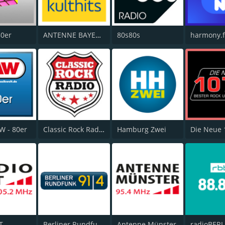
80er
ANTENNE BAYERN 80er Kulthits
80s80s
harmony.
W - 80er
Classic Rock Radio
Hamburg Zwei
T
Berliner Rundfunk 91.4
Antenne Münster