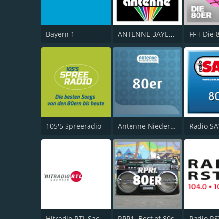
Bayern 1
ANTENNE BAYERN Oldies but Goldies
FFH Die 
105'5 Spreeradio
Antenne Niedersachsen 80er
Radio SA
Hitradio RTL Sachsen
RPR1. Best of 80s
Radio RS