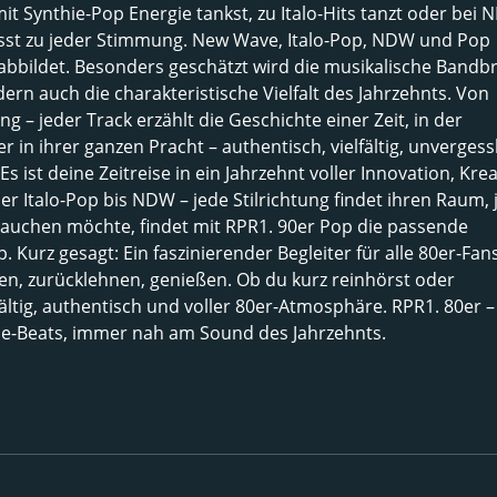
 Synthie-Pop Energie tankst, zu Italo-Hits tanzt oder bei 
sst zu jeder Stimmung. New Wave, Italo-Pop, NDW und Pop
abbildet. Besonders geschätzt wird die musikalische Bandbr
rn auch die charakteristische Vielfalt des Jahrzehnts. Von
– jeder Track erzählt die Geschichte einer Zeit, in der
r in ihrer ganzen Pracht – authentisch, vielfältig, unvergessl
s ist deine Zeitreise in ein Jahrzehnt voller Innovation, Krea
 Italo-Pop bis NDW – jede Stilrichtung findet ihren Raum, 
ntauchen möchte, findet mit RPR1. 90er Pop die passende
 Kurz gesagt: Ein faszinierender Begleiter für alle 80er-Fans
n, zurücklehnen, genießen. Ob du kurz reinhörst oder
fältig, authentisch und voller 80er-Atmosphäre. RPR1. 80er –
thie-Beats, immer nah am Sound des Jahrzehnts.