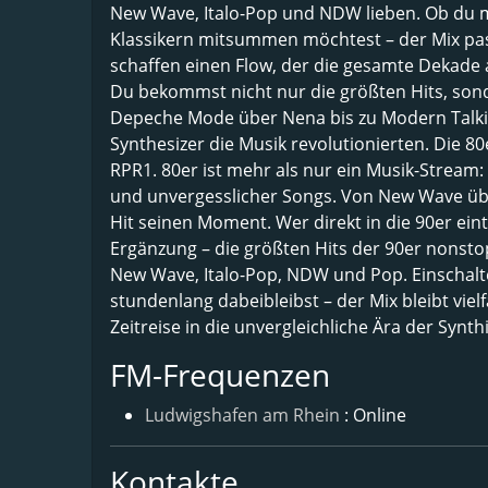
New Wave, Italo-Pop und NDW lieben. Ob du mit
Klassikern mitsummen möchtest – der Mix pa
schaffen einen Flow, der die gesamte Dekade 
Du bekommst nicht nur die größten Hits, sonde
Depeche Mode über Nena bis zu Modern Talking 
Synthesizer die Musik revolutionierten. Die 80e
RPR1. 80er ist mehr als nur ein Musik-Stream: E
und unvergesslicher Songs. Von New Wave über
Hit seinen Moment. Wer direkt in die 90er ei
Ergänzung – die größten Hits der 90er nonstop.
New Wave, Italo-Pop, NDW und Pop. Einschalte
stundenlang dabeibleibst – der Mix bleibt viel
Zeitreise in die unvergleichliche Ära der Syn
FM-Frequenzen
Ludwigshafen am Rhein
: Online
Kontakte