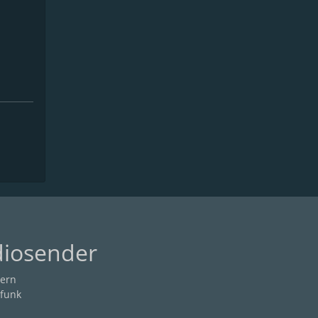
diosender
ern
funk