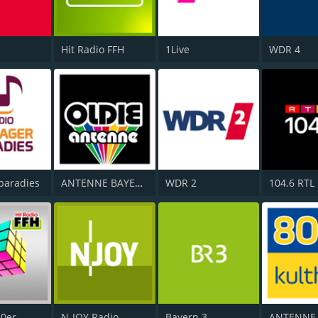
Hit Radio FFH
1Live
WDR 4
paradies
ANTENNE BAYERN Oldies but Goldies
WDR 2
80er
N-JOY Radio
Bayern 3