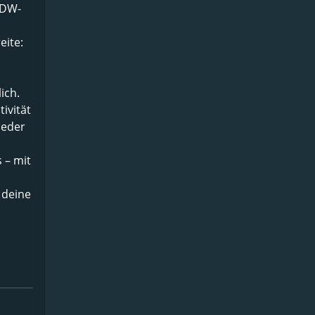
NDW-
eite:
ich.
tivität
jeder
 – mit
 deine