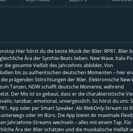
stop Hier hörst du die beste Musik der 80er: RPR1. 80er b
rgleichliche Ära der Synthie-Beats lieben. New Wave, Italo-Po
 die gesamte Vielfalt des Jahrzehnts abbildet. Von
lodien bis zu authentischen deutschen Momenten – hier er
 die prägenden Stilrichtungen der 80er. Elektronische New
ich zum Tanzen, NDW schafft deutsche Momente, während
t. Der Mix ist so gebaut, dass er die charakteristische Viel
vativ, tanzbar, emotional, unvergesslich. So hörst du uns: S
RPR1. App oder per Smart Speaker. Als WebOnly-Stream ist R
 unterwegs oder im Büro. Die App bietet dir maximale Flexibi
en Jahrzehnte-Streams wechseln – alles mit einem Tap. Für
eichliche Ära der 80er schätzen und die musikalische Vielfalt 