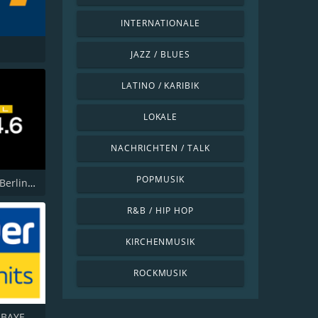
INTERNATIONALE
JAZZ / BLUES
LATINO / KARIBIK
LOKALE
NACHRICHTEN / TALK
POPMUSIK
104.6 RTL Berlins Hitradio
R&B / HIP HOP
KIRCHENMUSIK
ROCKMUSIK
ANTENNE BAYERN 80er Kulthits