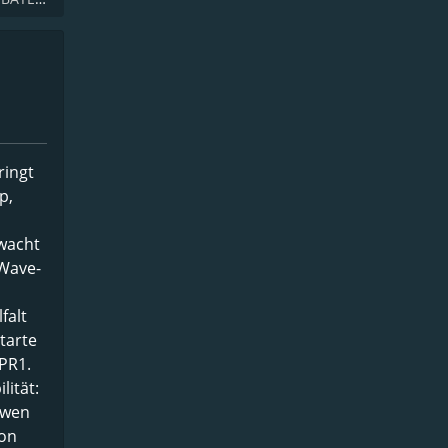
ringt
p,
wacht
-Wave-
falt
tarte
PR1.
lität:
 wen
von