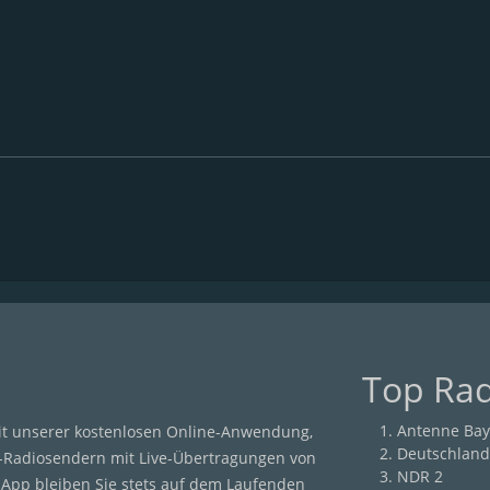
Top Ra
Antenne Bay
it unserer kostenlosen Online-Anwendung,
Deutschland
-Radiosendern mit Live-Übertragungen von
NDR 2
r App bleiben Sie stets auf dem Laufenden