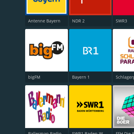
Antenne Bayern
NDR 2
SWR3
bigFM
Bayern 1
Schlager
Ballerman Radio
SWR1 Baden-Württemberg
FFH Die 