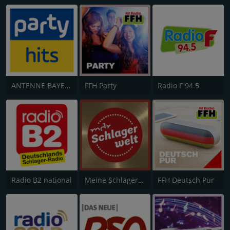
ANTENNE BAYERN Party Hits
FFH Party
Radio F 94.5
Radio B2 national
Meine Schlagerwelt
FFH Deutsch Pur