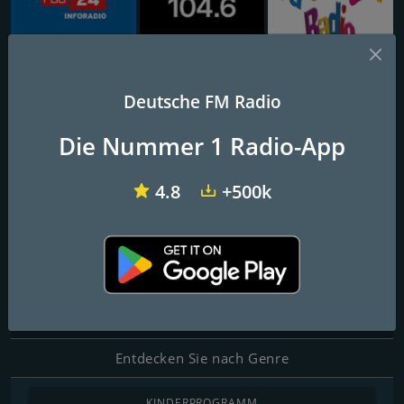
inforadio vom rbb
104.6 RTL Berlins Hitradio
Ballerman Radio
Deutsche FM Radio
Karneval Radio
Die Nummer 1 Radio-App
4.8
+500k
FM-Frequenzen
Stuttgart
: Online
Kontakte
Website:
http://www.karneval-radio.de
Entdecken Sie nach Genre
KINDERPROGRAMM