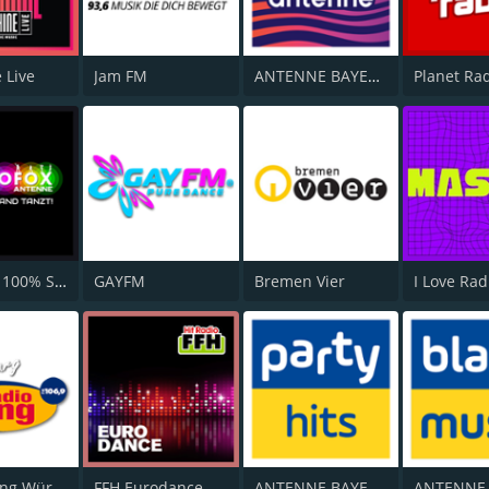
 Live
Jam FM
ANTENNE BAYERN Chillout
Planet Ra
Radio B2 100% SchlagerMIXX
GAYFM
Bremen Vier
Radio Gong Würzburg
FFH Eurodance
ANTENNE BAYERN Party Hits