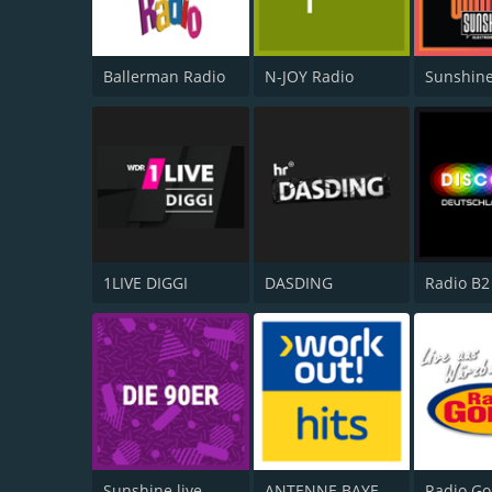
Ballerman Radio
N-JOY Radio
Sunshine
1LIVE DIGGI
DASDING
Sunshine live - Die 90er
ANTENNE BAYERN Workout Hits