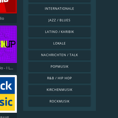
INTERNATIONALE
dio
JAZZ / BLUES
LATINO / KARIBIK
LOKALE
NACHRICHTEN / TALK
POPMUSIK
I Love Radio - I Love Mashup
R&B / HIP HOP
KIRCHENMUSIK
ROCKMUSIK
ANTENNE BAYERN Black Beatz