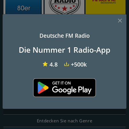
Radio SAW - 80er
Classic Rock Radio
Antenne Brandenburg vom rbb
Deutsche FM Radio
Neckar Gaming Radio
Die Nummer 1 Radio-App
Dein Gaming Radio
4.8
+500k
80er, 90er und das beste von Heute.
Kontakte
Website:
https://neckar-gaming.de
E-Mail:
mawegamer004@gmail.com
Entdecken Sie nach Genre