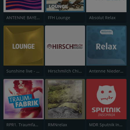
ANTENNE BAYERN Chillout
FFH Lounge
Absolut Relax
Sunshine live - Lounge
Hirschmilch Chillout
Antenne Niedersachsen Relax
RPR1. Traumfabrik
RMNrelax
MDR Sputnik Insomnia