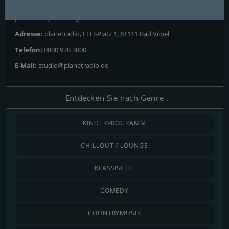
Website:
https://www.planetradio.de/musik/webradio/76-
planet-early-morning-breaks.html
Adresse:
planetradio, FFH-Platz 1, 61111 Bad Vilbel
Telefon:
0800 978 3000
E-Mail:
studio@planetradio.de
Entdecken Sie nach Genre
KINDERPROGRAMM
CHILLOUT / LOUNGE
KLASSISCHE
COMEDY
COUNTRYMUSIK