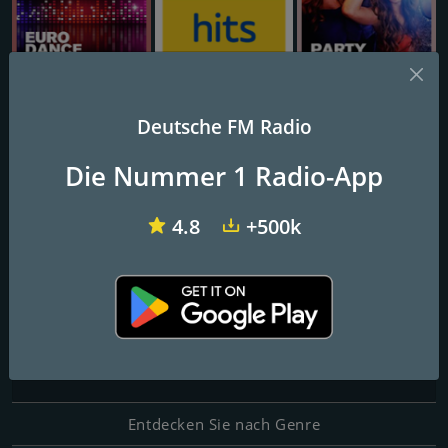
FFH Eurodance
ANTENNE BAYERN Party Hits
FFH Party
Deutsche FM Radio
PULS FM
Die Nummer 1 Radio-App
Pure Underground
4.8
+500k
FM-Frequenzen
Berlin
: 108.0 FM
Kontakte
Website:
https://fility.com/vibe-fm/
Entdecken Sie nach Genre