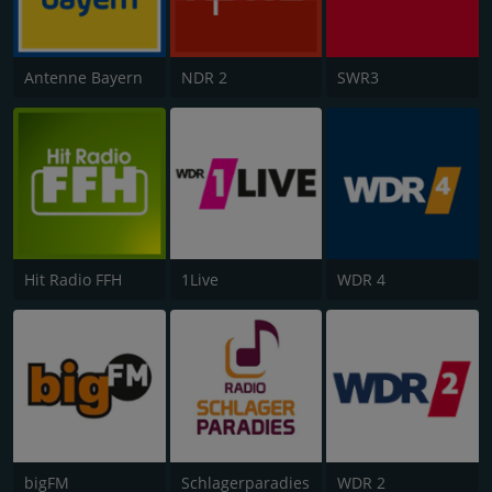
Antenne Bayern
NDR 2
SWR3
Hit Radio FFH
1Live
WDR 4
bigFM
Schlagerparadies
WDR 2