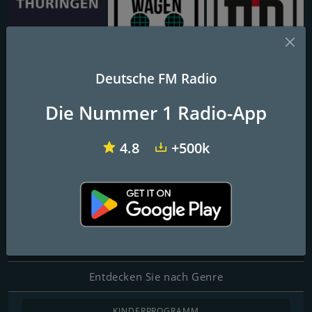
MDR Thüringen
Radio Bollerwagen
Radio ffn
Deutsche FM Radio
1A Partyschlager
Die Nummer 1 Radio-App
4.8
+500k
FM-Frequenzen
Magdeburg
: Online
Kontakte
Website:
https://www.1a-webradio.de/partyschlager
Entdecken Sie nach Genre
KINDERPROGRAMM