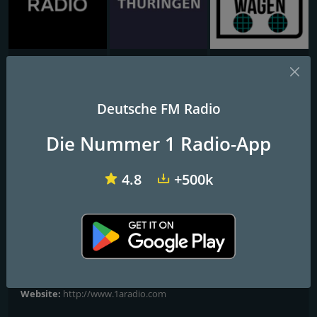
RTL Radio
MDR Thüringen
Radio Bollerwagen
1A Pop
Deutsche FM Radio
Alle Hits – jederzeit, jeden Tag!
Die Nummer 1 Radio-App
Hier sind die Radiohymnen der letzten 20 Jahre: Dance und Pop
4.8
+500k
nonstop!
FM-Frequenzen
Hof
: Online
Kontakte
Website:
http://www.1aradio.com