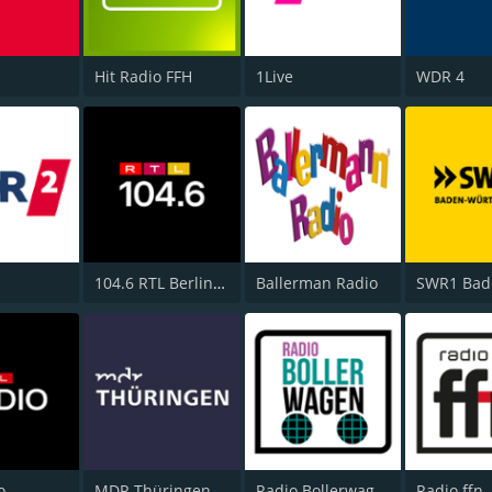
Hit Radio FFH
1Live
WDR 4
104.6 RTL Berlins Hitradio
Ballerman Radio
o
MDR Thüringen
Radio Bollerwagen
Radio ffn