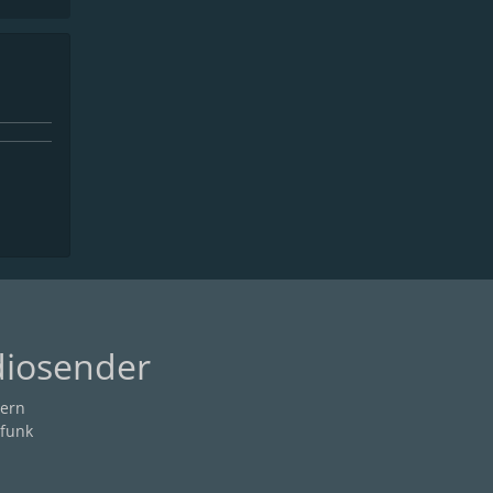
diosender
ern
funk