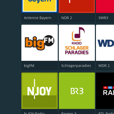
Antenne Bayern
NDR 2
SWR3
bigFM
Schlagerparadies
WDR 2
N-JOY Radio
Bayern 3
RTL Radi