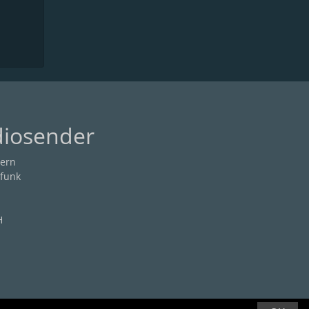
diosender
ern
funk
H