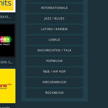
INTERNATIONALE
ANTENNE BAYERN 80er Kulthits
JAZZ / BLUES
LATINO / KARIBIK
LOKALE
NACHRICHTEN / TALK
POPMUSIK
Radio B2 100% SchlagerMIXX
R&B / HIP HOP
KIRCHENMUSIK
ROCKMUSIK
Antenne Brandenburg vom rbb