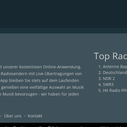
Top Ra
Antenne Bay
it unserer kostenlosen Online-Anwendung,
Deutschland
-Radiosendern mit Live-Übertragungen von
NDR 2
r App bleiben Sie stets auf dem Laufenden
SWR3
 genießen eine vielfältige Auswahl an Musik
Hit Radio FF
he Musik bevorzugen - wir haben für jeden
・
Über uns
・
Kontakt