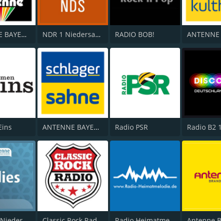
ANTENNE BAYERN Oldies but Goldies
NDR 1 Niedersachsen
RADIO BOB!
Eins
ANTENNE BAYERN Schlagersahne
Radio PSR
Antenne Niedersachsen Oldies
Classic Rock Radio
Radio Heimatmelodie