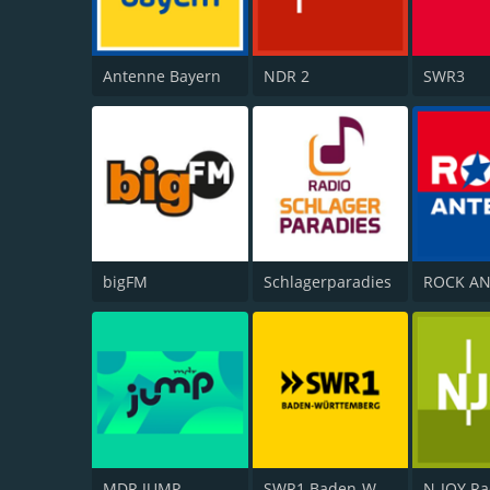
Antenne Bayern
NDR 2
SWR3
bigFM
Schlagerparadies
ROCK A
MDR JUMP
SWR1 Baden-Württemberg
N-JOY Ra