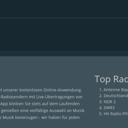
Top Ra
Antenne Bay
it unserer kostenlosen Online-Anwendung,
Deutschland
-Radiosendern mit Live-Übertragungen von
NDR 2
r App bleiben Sie stets auf dem Laufenden
SWR3
 genießen eine vielfältige Auswahl an Musik
Hit Radio FF
he Musik bevorzugen - wir haben für jeden