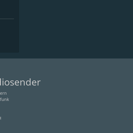
diosender
ern
funk
H