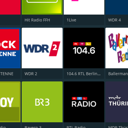
Hit Radio FFH
1Live
WDR 4
NTENNE
WDR 2
104.6 RTL Berlins Hitradio
Ballerman
dio
Bayern 3
RTL Radio
MDR Thür