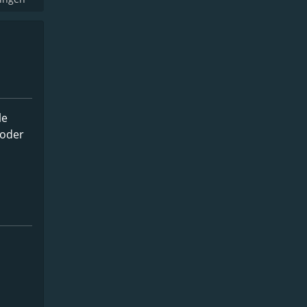
le
 oder