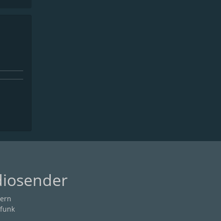
diosender
ern
funk