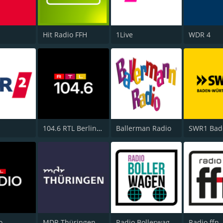
Hit Radio FFH
1Live
WDR 4
104.6 RTL Berlins Hitradio
Ballerman Radio
o
MDR Thüringen
Radio Bollerwagen
Radio ffn