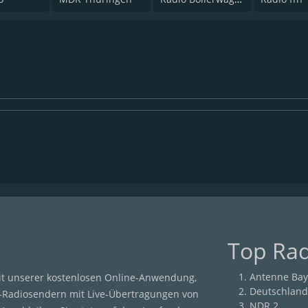
Top Ra
Antenne Bay
it unserer kostenlosen Online-Anwendung,
Deutschland
-Radiosendern mit Live-Übertragungen von
NDR 2