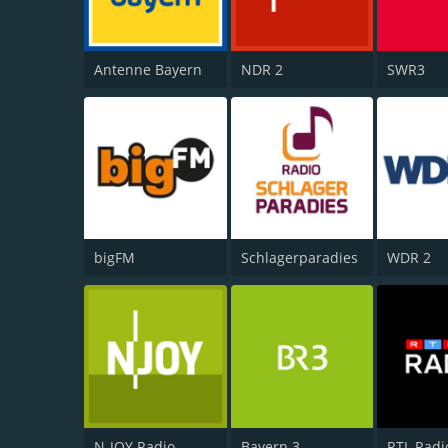
Antenne Bayern
NDR 2
SWR3
bigFM
Schlagerparadies
WDR 2
N-JOY Radio
Bayern 3
RTL Radi